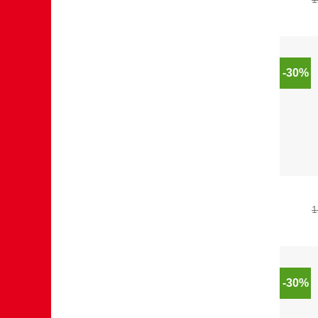
-30%
1
-30%