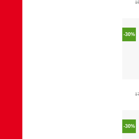
1
-30%
1
-30%