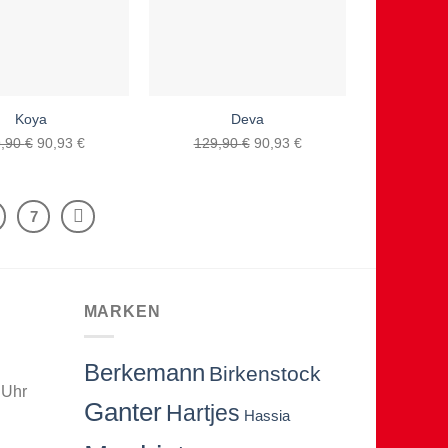
Koya
Deva
Ursprünglicher
Aktueller
Ursprünglicher
Aktueller
9,90
€
90,93
€
129,90
€
90,93
€
Preis
Preis
Preis
Preis
war:
ist:
war:
ist:
129,90 €
90,93 €.
129,90 €
90,93 €.
7
MARKEN
Berkemann
Birkenstock
 Uhr
Ganter
Hartjes
Hassia