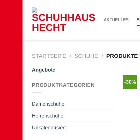
Zum
Inhalt
springen
AKTUELLES
S
STARTSEITE
/
SCHUHE
/
PRODUKTE 
Angebote
-30%
PRODUKTKATEGORIEN
Damenschuhe
Herrenschuhe
Unkategorisiert