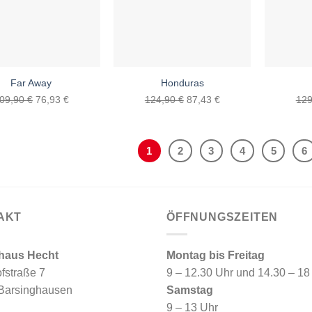
Far Away
Honduras
Ursprünglicher
Aktueller
Ursprünglicher
Aktueller
09,90
€
76,93
€
124,90
€
87,43
€
12
Preis
Preis
Preis
Preis
war:
ist:
war:
ist:
109,90 €
76,93 €.
124,90 €
87,43 €.
1
2
3
4
5
6
AKT
ÖFFNUNGSZEITEN
haus Hecht
Montag bis Freitag
fstraße 7
9 – 12.30 Uhr und 14.30 – 18
Barsinghausen
Samstag
9 – 13 Uhr