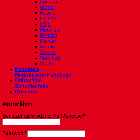
Fortuna
Ganter
Hassia
Hartjes
Högl
Mephisto
Romika
Richter
Rohde
Semler
Varomed
Wellbe
Podologie
Medizinische Fußpflege
Orthopädie
Schuhtechnik
Über uns
Anmelden
Erforderlich
Benutzername oder E-Mail-Adresse
*
Erforderlich
Passwort
*