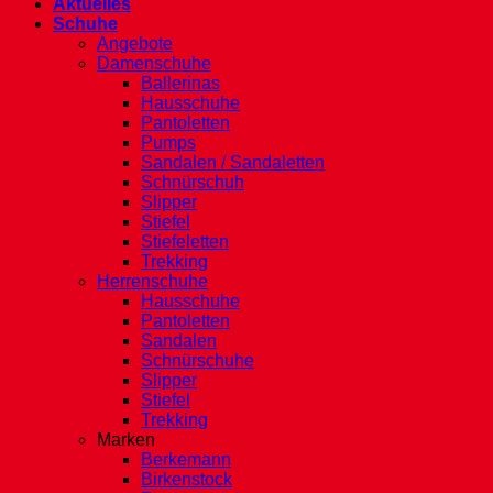
Aktuelles
Schuhe
Angebote
Damenschuhe
Ballerinas
Hausschuhe
Pantoletten
Pumps
Sandalen / Sandaletten
Schnürschuh
Slipper
Stiefel
Stiefeletten
Trekking
Herrenschuhe
Hausschuhe
Pantoletten
Sandalen
Schnürschuhe
Slipper
Stiefel
Trekking
Marken
Berkemann
Birkenstock