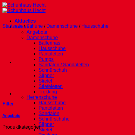
Zum
Inhalt
springen
Aktuelles
Startseite
/
Schuhe
/
Damenschuhe
/
Hausschuhe
Schuhe
Angebote
Damenschuhe
Ballerinas
Hausschuhe
Pantoletten
Pumps
Sandalen / Sandaletten
Schnürschuh
Slipper
Stiefel
Stiefeletten
Trekking
Herrenschuhe
Hausschuhe
Filter
Pantoletten
Sandalen
Angebote
Schnürschuhe
Slipper
Produktkategorien
Stiefel