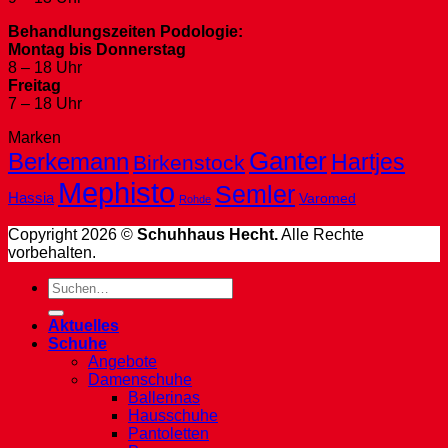
Behandlungszeiten Podologie:
Montag bis Donnerstag
8 – 18 Uhr
Freitag
7 – 18 Uhr
Marken
Ganter
Berkemann
Hartjes
Birkenstock
Mephisto
Semler
Hassia
Varomed
Rohde
Copyright 2026 ©
Schuhhaus Hecht.
Alle Rechte
vorbehalten.
Suche
nach:
Aktuelles
Schuhe
Angebote
Damenschuhe
Ballerinas
Hausschuhe
Pantoletten