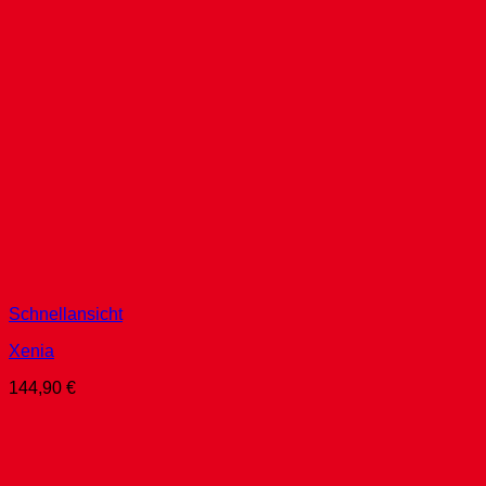
Schnellansicht
Xenia
144,90
€