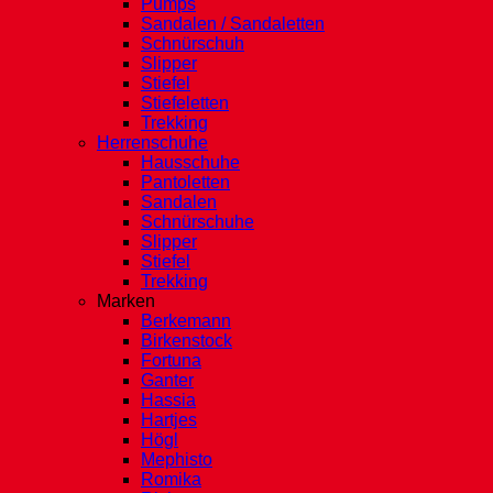
Pumps
Sandalen / Sandaletten
Schnürschuh
Slipper
Stiefel
Stiefeletten
Trekking
Herrenschuhe
Hausschuhe
Pantoletten
Sandalen
Schnürschuhe
Slipper
Stiefel
Trekking
Marken
Berkemann
Birkenstock
Fortuna
Ganter
Hassia
Hartjes
Högl
Mephisto
Romika