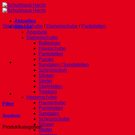
Zum
Inhalt
springen
Aktuelles
Startseite
/
Schuhe
/
Damenschuhe
/
Pantoletten
Schuhe
Angebote
Damenschuhe
Ballerinas
Hausschuhe
Pantoletten
Pumps
Sandalen / Sandaletten
Schnürschuh
Slipper
Stiefel
Stiefeletten
Trekking
Herrenschuhe
Hausschuhe
Filter
Pantoletten
Sandalen
Angebote
Schnürschuhe
Slipper
Produktkategorien
Stiefel