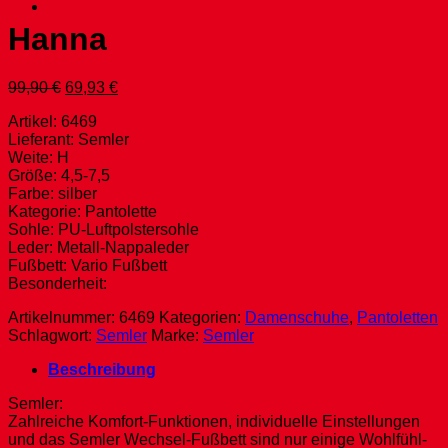
Hanna
Ursprünglicher
Aktueller
99,90
€
69,93
€
Preis
Preis
Artikel: 6469
war:
ist:
Lieferant: Semler
99,90 €
69,93 €.
Weite: H
Größe: 4,5-7,5
Farbe: silber
Kategorie: Pantolette
Sohle: PU-Luftpolstersohle
Leder: Metall-Nappaleder
Fußbett: Vario Fußbett
Besonderheit:
Artikelnummer:
6469
Kategorien:
Damenschuhe
,
Pantoletten
Schlagwort:
Semler
Marke:
Semler
Beschreibung
Semler:
Zahlreiche Komfort-Funktionen, individuelle Einstellungen
und das Semler Wechsel-Fußbett sind nur einige Wohlfühl-