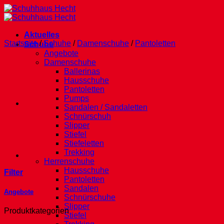
Zum
Inhalt
springen
Aktuelles
Startseite
/
Schuhe
/
Damenschuhe
/
Pantoletten
Schuhe
Angebote
Damenschuhe
Ballerinas
Hausschuhe
Pantoletten
Pumps
Sandalen / Sandaletten
Schnürschuh
Slipper
Stiefel
Stiefeletten
Trekking
Herrenschuhe
Hausschuhe
Filter
Pantoletten
Sandalen
Angebote
Schnürschuhe
Slipper
Produktkategorien
Stiefel