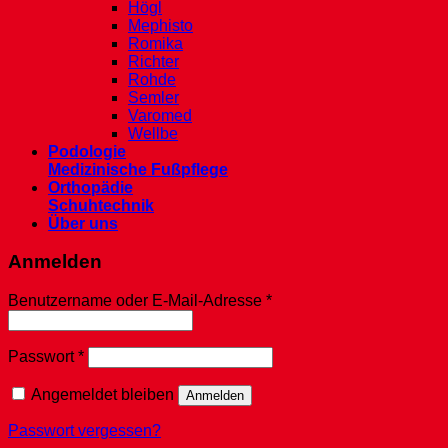
Högl
Mephisto
Romika
Richter
Rohde
Semler
Varomed
Wellbe
Podologie
Medizinische Fußpflege
Orthopädie
Schuhtechnik
Über uns
Anmelden
Erforderlich
Benutzername oder E-Mail-Adresse
*
Erforderlich
Passwort
*
Angemeldet bleiben
Anmelden
Passwort vergessen?