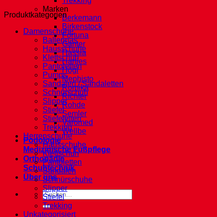
Trekking
Marken
Produktkategorien
Berkemann
Birkenstock
Damenschuhe
Fortuna
Ballerinas
Ganter
Hausschuhe
Hassia
Klettschuh
Hartjes
Pantoletten
Högl
Pumps
Mephisto
Sandalen / Sandaletten
Romika
Schnürschuh
Richter
Slipper
Rohde
Stiefel
Semler
Stiefeletten
Varomed
Trekking
Wellbe
Herrenschuhe
Podologie
Hausschuhe
Medizinische Fußpflege
Klettschuh
Orthopädie
Pantoletten
Schuhtechnik
Sandalen
Über uns
Schnürschuhe
Slipper
Suche
Stiefel
nach:
Trekking
Unkategorisiert