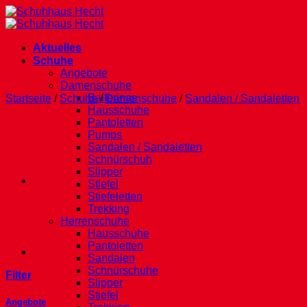
Zum
Inhalt
springen
Aktuelles
Schuhe
Angebote
Damenschuhe
Ballerinas
Startseite
/
Schuhe
/
Damenschuhe
/
Sandalen / Sandaletten
Hausschuhe
Pantoletten
Pumps
Sandalen / Sandaletten
Schnürschuh
Slipper
Stiefel
Stiefeletten
Trekking
Herrenschuhe
Hausschuhe
Pantoletten
Sandalen
Schnürschuhe
Filter
Slipper
Stiefel
Angebote