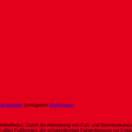
Sandaletten
Schlagwort:
Berkemann
lbefinden. Durch die Aktivierung von Fuß- und Beinmuskulatur
bei allen Fußformen, die schalenförmige Fersenfassung zur Entl