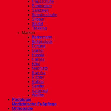
Hausschuhe
Pantoletten
Sandalen
Schnürschuhe
Slipper
Stiefel
Trekking
Marken
Berkemann
Birkenstock
Fortuna
Ganter
Hassia
Hartjes
Högl
Mephisto
Romika
Richter
Rohde
Semler
Varomed
Wellbe
Podologie
Medizinische Fußpflege
Orthopädie