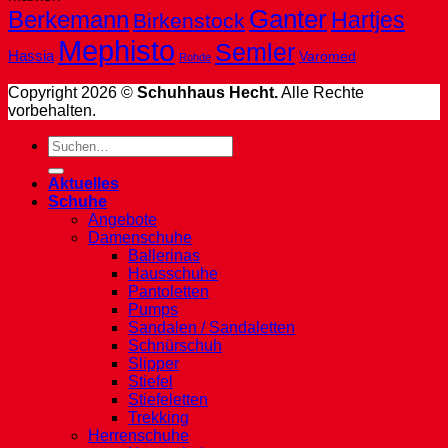
Ganter
Berkemann
Hartjes
Birkenstock
Mephisto
Semler
Hassia
Varomed
Rohde
Copyright 2026 ©
Schuhhaus Hecht.
Alle Rechte
vorbehalten.
Suche
nach:
Aktuelles
Schuhe
Angebote
Damenschuhe
Ballerinas
Hausschuhe
Pantoletten
Pumps
Sandalen / Sandaletten
Schnürschuh
Slipper
Stiefel
Stiefeletten
Trekking
Herrenschuhe