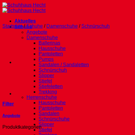
Zum
Inhalt
springen
Aktuelles
Startseite
/
Schuhe
/
Damenschuhe
/
Schnürschuh
Schuhe
Angebote
Damenschuhe
Ballerinas
Hausschuhe
Pantoletten
Pumps
Sandalen / Sandaletten
Schnürschuh
Slipper
Stiefel
Stiefeletten
Trekking
Herrenschuhe
Hausschuhe
Filter
Pantoletten
Sandalen
Angebote
Schnürschuhe
Slipper
Produktkategorien
Stiefel