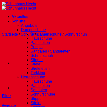
Zum
Inhalt
springen
Aktuelles
Schuhe
Angebote
Damenschuhe
Ballerinas
Startseite
/
Schuhe
/
Damenschuhe
/
Schnürschuh
Hausschuhe
Pantoletten
Pumps
Sandalen / Sandaletten
Schnürschuh
Slipper
Stiefel
Stiefeletten
Trekking
Herrenschuhe
Hausschuhe
Pantoletten
Sandalen
Schnürschuhe
Filter
Slipper
Stiefel
Angebote