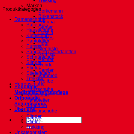
Trekking
Marken
Produktkategorien
Berkemann
Birkenstock
Damenschuhe
Fortuna
Ballerinas
Ganter
Hausschuhe
Hassia
Klettschuh
Hartjes
Pantoletten
Högl
Pumps
Mephisto
Sandalen / Sandaletten
Romika
Schnürschuh
Richter
Slipper
Rohde
Stiefel
Semler
Stiefeletten
Varomed
Trekking
Wellbe
Herrenschuhe
Podologie
Hausschuhe
Medizinische Fußpflege
Klettschuh
Orthopädie
Pantoletten
Schuhtechnik
Sandalen
Über uns
Schnürschuhe
Slipper
Suche
Stiefel
nach:
Trekking
Unkategorisiert