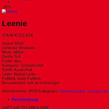
-30%
Leenie
Ursprünglicher
Aktueller
174,90
€
122,43
€
Preis
Preis
Artikel: 6530
war:
ist:
Lieferant: Mephisto
174,90 €
122,43 €.
Weite: Mittel
Größe: 5-8
Farbe: blau
Kategorie: Schnürschuh
Sohle: Kautschuk
Leder: Nubuk Leder
Fußbett: Vario Fußbett
Besonderheit: soft air technologie
Artikelnummer:
6530
Kategorien:
Damenschuhe
,
Schnürschu
Beschreibung
SOFT-AIR TECHNOLOGIE