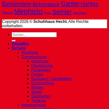
Ganter
Berkemann
Hartjes
Birkenstock
Mephisto
Semler
Hassia
Varomed
Rohde
Copyright 2026 ©
Schuhhaus Hecht.
Alle Rechte
vorbehalten.
Suche
nach:
Aktuelles
Schuhe
Angebote
Damenschuhe
Ballerinas
Hausschuhe
Pantoletten
Pumps
Sandalen / Sandaletten
Schnürschuh
Slipper
Stiefel
Stiefeletten
Trekking
Herrenschuhe