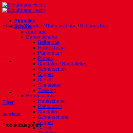
Zum
Inhalt
springen
Aktuelles
Startseite
/
Schuhe
/
Damenschuhe
/
Schnürschuh
Schuhe
Angebote
Damenschuhe
Ballerinas
Hausschuhe
Pantoletten
Pumps
Sandalen / Sandaletten
Schnürschuh
Slipper
Stiefel
Stiefeletten
Trekking
Herrenschuhe
Hausschuhe
Filter
Pantoletten
Sandalen
Angebote
Schnürschuhe
Slipper
Produktkategorien
Stiefel