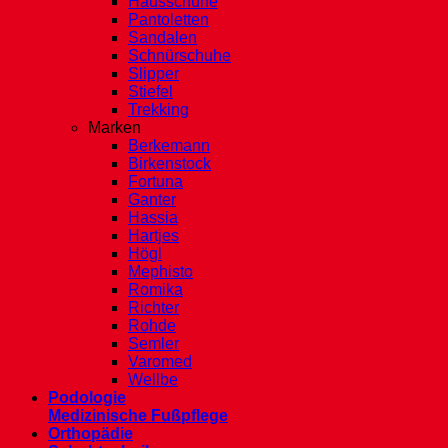
Hausschuhe
Pantoletten
Sandalen
Schnürschuhe
Slipper
Stiefel
Trekking
Marken
Berkemann
Birkenstock
Fortuna
Ganter
Hassia
Hartjes
Högl
Mephisto
Romika
Richter
Rohde
Semler
Varomed
Wellbe
Podologie
Medizinische Fußpflege
Orthopädie