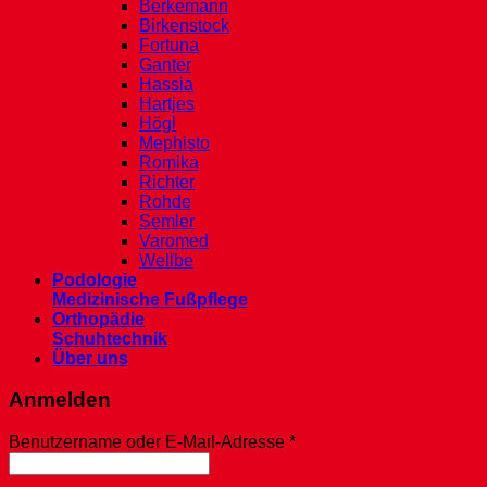
Berkemann
Birkenstock
Fortuna
Ganter
Hassia
Hartjes
Högl
Mephisto
Romika
Richter
Rohde
Semler
Varomed
Wellbe
Podologie
Medizinische Fußpflege
Orthopädie
Schuhtechnik
Über uns
Anmelden
Erforderlich
Benutzername oder E-Mail-Adresse
*