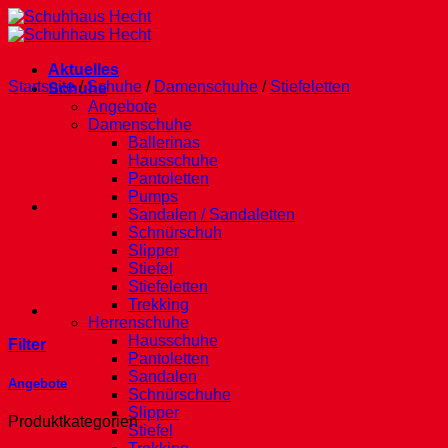
Zum
Inhalt
springen
Aktuelles
Startseite
/
Schuhe
/
Damenschuhe
/
Stiefeletten
Schuhe
Angebote
Damenschuhe
Ballerinas
Hausschuhe
Pantoletten
Pumps
Sandalen / Sandaletten
Schnürschuh
Slipper
Stiefel
Stiefeletten
Trekking
Herrenschuhe
Hausschuhe
Filter
Pantoletten
Sandalen
Angebote
Schnürschuhe
Slipper
Produktkategorien
Stiefel