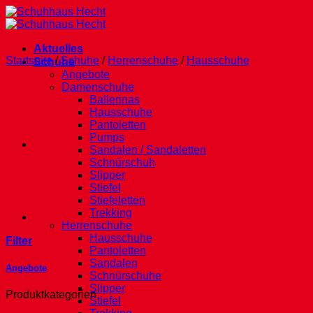
Zum
Inhalt
springen
Aktuelles
Startseite
/
Schuhe
/
Herrenschuhe
/
Hausschuhe
Schuhe
Angebote
Damenschuhe
Ballerinas
Hausschuhe
Pantoletten
Pumps
Sandalen / Sandaletten
Schnürschuh
Slipper
Stiefel
Stiefeletten
Trekking
Herrenschuhe
Hausschuhe
Filter
Pantoletten
Sandalen
Angebote
Schnürschuhe
Slipper
Produktkategorien
Stiefel