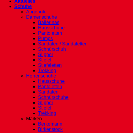
Aktuelles
Schuhe
Angebote
Damenschuhe
Ballerinas
Hausschuhe
Pantoletten
Pumps
Sandalen / Sandaletten
Schnürschuh
Slipper
Stiefel
Stiefeletten
Trekking
Herrenschuhe
Hausschuhe
Pantoletten
Sandalen
Schnürschuhe
Slipper
Stiefel
Trekking
Marken
Berkemann
Birkenstock