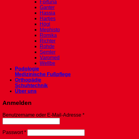
Fortuna
Ganter
Hassia
Hartjes
Högl
Mephisto
Romika
Richter
Rohde
Semler
Varomed
Wellbe
Podologie
Medizinische Fußpflege
Orthopädie
Schuhtechnik
Über uns
Anmelden
Erforderlich
Benutzername oder E-Mail-Adresse
*
Erforderlich
Passwort
*