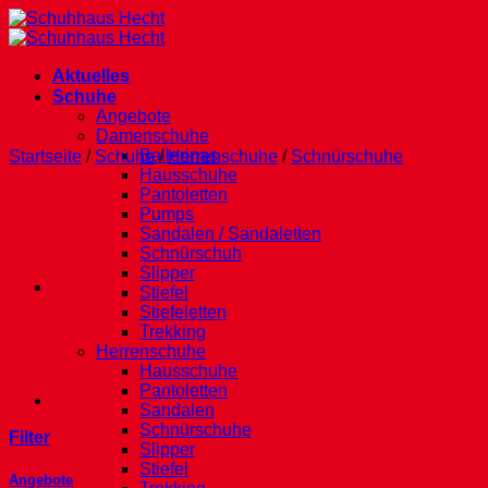
Zum
Inhalt
springen
Aktuelles
Schuhe
Angebote
Damenschuhe
Ballerinas
Startseite
/
Schuhe
/
Herrenschuhe
/
Schnürschuhe
Hausschuhe
Pantoletten
Pumps
Sandalen / Sandaletten
Schnürschuh
Slipper
Stiefel
Stiefeletten
Trekking
Herrenschuhe
Hausschuhe
Pantoletten
Sandalen
Schnürschuhe
Filter
Slipper
Stiefel
Angebote