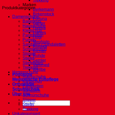
Trekking
Marken
Produktkategorien
Berkemann
Birkenstock
Damenschuhe
Fortuna
Ballerinas
Ganter
Hausschuhe
Hassia
Klettschuh
Hartjes
Pantoletten
Högl
Pumps
Mephisto
Sandalen / Sandaletten
Romika
Schnürschuh
Richter
Slipper
Rohde
Stiefel
Semler
Stiefeletten
Varomed
Trekking
Wellbe
Herrenschuhe
Podologie
Hausschuhe
Medizinische Fußpflege
Klettschuh
Orthopädie
Pantoletten
Schuhtechnik
Sandalen
Über uns
Schnürschuhe
Slipper
Suche
Stiefel
nach:
Trekking
Unkategorisiert