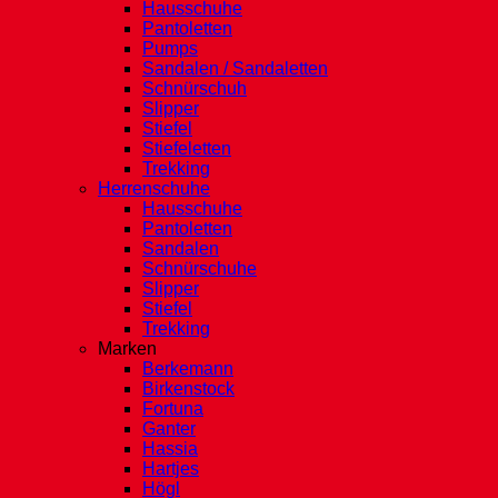
Hausschuhe
Pantoletten
Pumps
Sandalen / Sandaletten
Schnürschuh
Slipper
Stiefel
Stiefeletten
Trekking
Herrenschuhe
Hausschuhe
Pantoletten
Sandalen
Schnürschuhe
Slipper
Stiefel
Trekking
Marken
Berkemann
Birkenstock
Fortuna
Ganter
Hassia
Hartjes
Högl