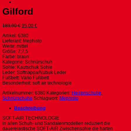
Gilford
Ursprünglicher
Aktueller
189,90
€
95,00
€
Preis
Preis
Artikel: 6380
war:
ist:
Lieferant: Mephisto
189,90 €
95,00 €.
Weite: mittel
Größe: 7;7,5
Farbe: braun
Kategorie: Schnürschuh
Sohle: Kautschuk Sohle
Leder: Softnappa/Nubuk Leder
Fußbett: Vario Fußbett
Besonderheit: soft air technologie
Artikelnummer:
6380
Kategorien:
Herrenschuhe
,
Schnürschuhe
Schlagwort:
Mephisto
Beschreibung
SOFT-AIR TECHNOLOGIE
In allen Schuh- und Sandalenmodellen reduziert die
dauerelastische SOFT-AIR Zwischensohle die harten