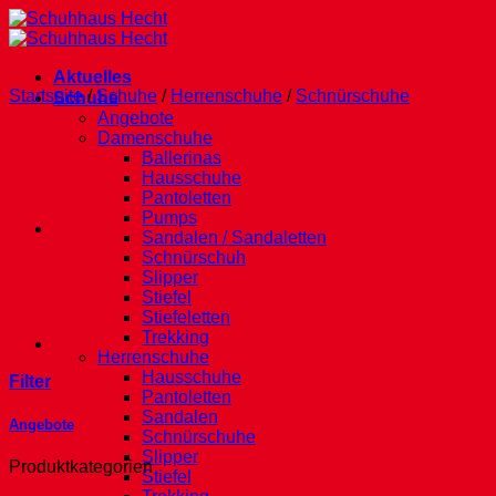
Zum
Inhalt
springen
Aktuelles
Startseite
/
Schuhe
/
Herrenschuhe
/
Schnürschuhe
Schuhe
Angebote
Damenschuhe
Ballerinas
Hausschuhe
Pantoletten
Pumps
Sandalen / Sandaletten
Schnürschuh
Slipper
Stiefel
Stiefeletten
Trekking
Herrenschuhe
Hausschuhe
Filter
Pantoletten
Sandalen
Angebote
Schnürschuhe
Slipper
Produktkategorien
Stiefel