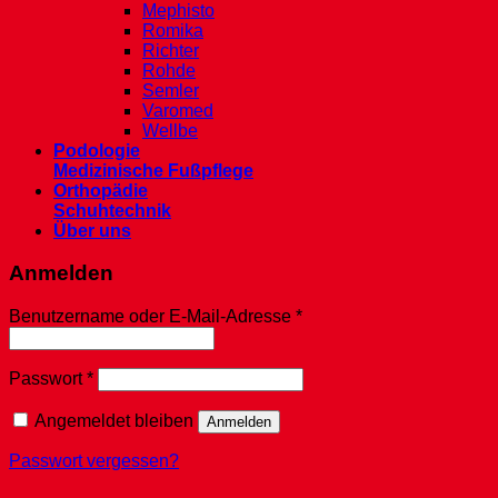
Mephisto
Romika
Richter
Rohde
Semler
Varomed
Wellbe
Podologie
Medizinische Fußpflege
Orthopädie
Schuhtechnik
Über uns
Anmelden
Erforderlich
Benutzername oder E-Mail-Adresse
*
Erforderlich
Passwort
*
Angemeldet bleiben
Anmelden
Passwort vergessen?