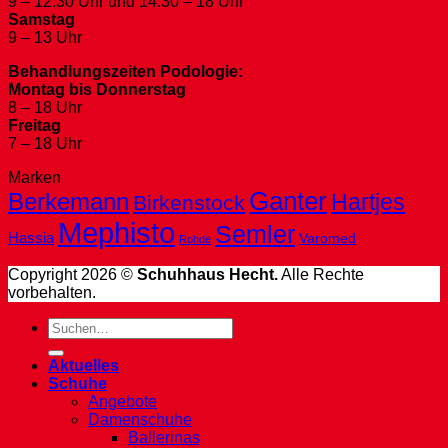
9 – 12.30 Uhr und 14.30 – 18 Uhr
Samstag
9 – 13 Uhr
Behandlungszeiten Podologie:
Montag bis Donnerstag
8 – 18 Uhr
Freitag
7 – 18 Uhr
Marken
Ganter
Berkemann
Hartjes
Birkenstock
Mephisto
Semler
Hassia
Varomed
Rohde
Copyright 2026 ©
Schuhhaus Hecht.
Alle Rechte
vorbehalten.
Suche
nach:
Aktuelles
Schuhe
Angebote
Damenschuhe
Ballerinas