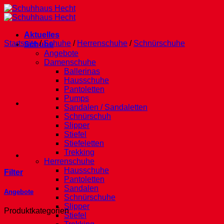
Zum
Inhalt
springen
Aktuelles
Startseite
/
Schuhe
/
Herrenschuhe
/
Schnürschuhe
Schuhe
Angebote
Damenschuhe
Ballerinas
Hausschuhe
Pantoletten
Pumps
Sandalen / Sandaletten
Schnürschuh
Slipper
Stiefel
Stiefeletten
Trekking
Herrenschuhe
Hausschuhe
Filter
Pantoletten
Sandalen
Angebote
Schnürschuhe
Slipper
Produktkategorien
Stiefel