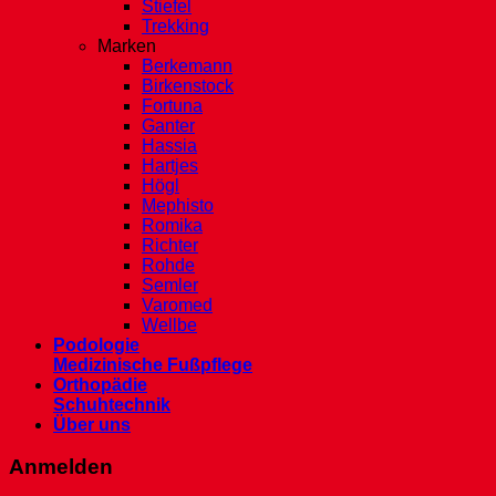
Stiefel
Trekking
Marken
Berkemann
Birkenstock
Fortuna
Ganter
Hassia
Hartjes
Högl
Mephisto
Romika
Richter
Rohde
Semler
Varomed
Wellbe
Podologie
Medizinische Fußpflege
Orthopädie
Schuhtechnik
Über uns
Anmelden