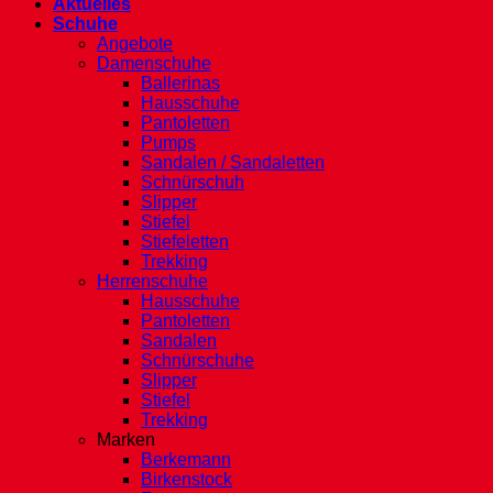
Aktuelles
Schuhe
Angebote
Damenschuhe
Ballerinas
Hausschuhe
Pantoletten
Pumps
Sandalen / Sandaletten
Schnürschuh
Slipper
Stiefel
Stiefeletten
Trekking
Herrenschuhe
Hausschuhe
Pantoletten
Sandalen
Schnürschuhe
Slipper
Stiefel
Trekking
Marken
Berkemann
Birkenstock