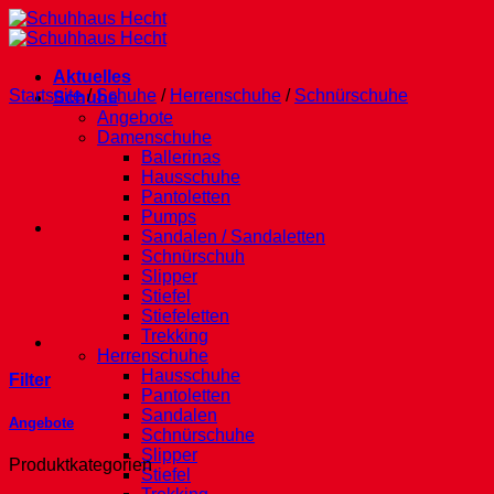
Zum
Inhalt
springen
Aktuelles
Startseite
/
Schuhe
/
Herrenschuhe
/
Schnürschuhe
Schuhe
Angebote
Damenschuhe
Ballerinas
Hausschuhe
Pantoletten
Pumps
Sandalen / Sandaletten
Schnürschuh
Slipper
Stiefel
Stiefeletten
Trekking
Herrenschuhe
Hausschuhe
Filter
Pantoletten
Sandalen
Angebote
Schnürschuhe
Slipper
Produktkategorien
Stiefel