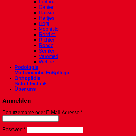
Fortuna
Ganter
Hassia
Hartjes
Högl
Mephisto
Romika
Richter
Rohde
Semler
Varomed
Wellbe
Podologie
Medizinische Fußpflege
Orthopädie
Schuhtechnik
Über uns
Anmelden
Erforderlich
Benutzername oder E-Mail-Adresse
*
Erforderlich
Passwort
*