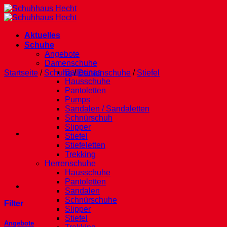
Zum
Inhalt
springen
Aktuelles
Schuhe
Angebote
Damenschuhe
Ballerinas
Startseite
/
Schuhe
/
Damenschuhe
/
Stiefel
Hausschuhe
Pantoletten
Pumps
Sandalen / Sandaletten
Schnürschuh
Slipper
Stiefel
Stiefeletten
Trekking
Herrenschuhe
Hausschuhe
Pantoletten
Sandalen
Schnürschuhe
Filter
Slipper
Stiefel
Angebote