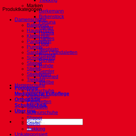
Trekking
Marken
Produktkategorien
Berkemann
Birkenstock
Damenschuhe
Fortuna
Ballerinas
Ganter
Hausschuhe
Hassia
Klettschuh
Hartjes
Pantoletten
Högl
Pumps
Mephisto
Sandalen / Sandaletten
Romika
Schnürschuh
Richter
Slipper
Rohde
Stiefel
Semler
Stiefeletten
Varomed
Trekking
Wellbe
Herrenschuhe
Podologie
Hausschuhe
Medizinische Fußpflege
Klettschuh
Orthopädie
Pantoletten
Schuhtechnik
Sandalen
Über uns
Schnürschuhe
Slipper
Suche
Stiefel
nach:
Trekking
Unkategorisiert