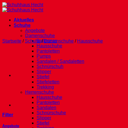
Zum
Inhalt
springen
Aktuelles
Schuhe
Angebote
Damenschuhe
Ballerinas
Startseite
/
Schuhe
/
Damenschuhe
/
Hausschuhe
Hausschuhe
Pantoletten
Pumps
Sandalen / Sandaletten
Schnürschuh
Slipper
Stiefel
Stiefeletten
Trekking
Herrenschuhe
Hausschuhe
Pantoletten
Sandalen
Schnürschuhe
Filter
Slipper
Stiefel
Angebote