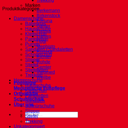
Trekking
Marken
Produktkategorien
Berkemann
Birkenstock
Damenschuhe
Fortuna
Ballerinas
Ganter
Hausschuhe
Hassia
Klettschuh
Hartjes
Pantoletten
Högl
Pumps
Mephisto
Sandalen / Sandaletten
Romika
Schnürschuh
Richter
Slipper
Rohde
Stiefel
Semler
Stiefeletten
Varomed
Trekking
Wellbe
Herrenschuhe
Podologie
Hausschuhe
Medizinische Fußpflege
Klettschuh
Orthopädie
Pantoletten
Schuhtechnik
Sandalen
Über uns
Schnürschuhe
Slipper
Suche
Stiefel
nach:
Trekking
Unkategorisiert