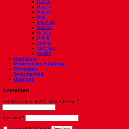
Ganter
Hassia
Hartjes
Högl
Mephisto
Romika
Richter
Rohde
Semler
Varomed
Wellbe
Podologie
Medizinische Fußpflege
Orthopädie
Schuhtechnik
Über uns
Anmelden
Erforderlich
Benutzername oder E-Mail-Adresse
*
Erforderlich
Passwort
*
Angemeldet bleiben
Anmelden