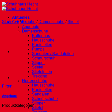
Zum
Inhalt
springen
Aktuelles
Startseite
/
Schuhe
/
Damenschuhe
/
Stiefel
Schuhe
Angebote
Damenschuhe
Ballerinas
Hausschuhe
Pantoletten
Pumps
Sandalen / Sandaletten
Schnürschuh
Slipper
Stiefel
Stiefeletten
Trekking
Herrenschuhe
Hausschuhe
Filter
Pantoletten
Sandalen
Angebote
Schnürschuhe
Slipper
Produktkategorien
Stiefel